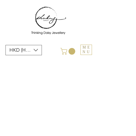
ME
HKD (HK$)
NU