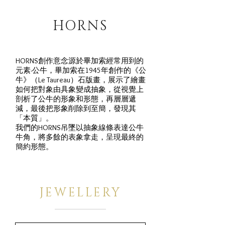
HORNS
HORNS創作意念源於畢加索經常用到的
元素-公牛，畢加索在1945年創作的《公
牛》（Le Taureau）石版畫，展示了繪畫
如何把對象由具象變成抽象，從視覺上
剖析了公牛的形象和形態，再層層遞
減，最後把形象削除到至簡，發現其
「本質」。
我們的HORNS吊墜以抽象線條表達公牛
牛角，將多餘的表象拿走，呈現最終的
簡約形態。
JEWELLERY