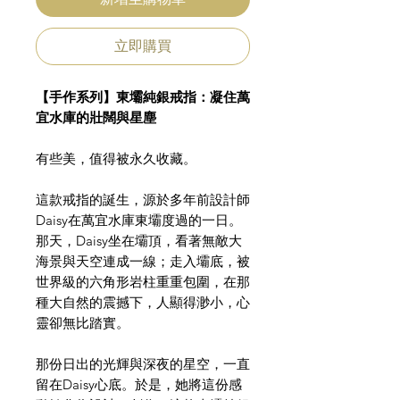
立即購買
【手作系列】東壩純銀戒指：凝住萬
宜水庫的壯闊與星塵
有些美，值得被永久收藏。
這款戒指的誕生，源於多年前設計師
Daisy在萬宜水庫東壩度過的一日。
那天，Daisy坐在壩頂，看著無敵大
海景與天空連成一線；走入壩底，被
世界級的六角形岩柱重重包圍，在那
種大自然的震撼下，人顯得渺小，心
靈卻無比踏實。
那份日出的光輝與深夜的星空，一直
留在Daisy心底。於是，她將這份感