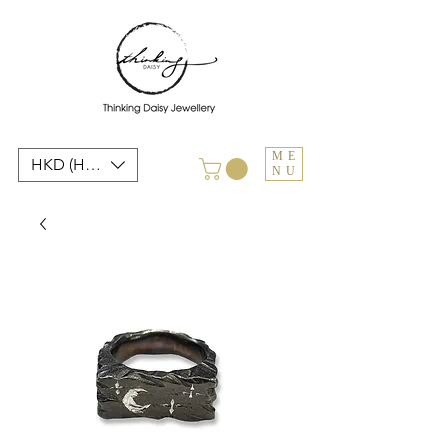
ME
HKD (HK$)
NU