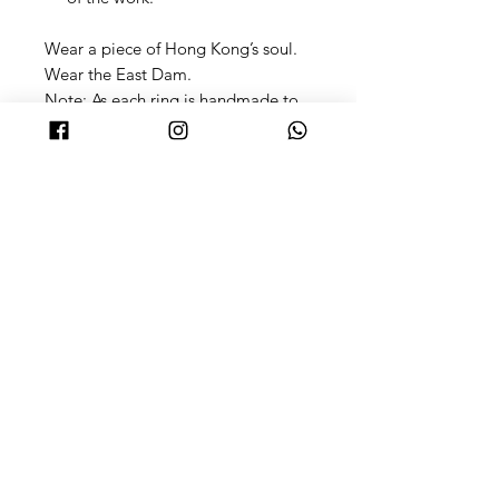
Wear a piece of Hong Kong’s soul.
Wear the East Dam.
Note: As each ring is handmade to
order, please allow for production
time. If you are purchasing this as a
gift for a specific date, feel free to
contact us in advance.
銀飾保養
●在做家務, 沐浴, 運動, 浸溫泉時請取下,
清洗方法
避免沾染油污, 汗漬, 化學品等污漬。
●盡量避免和其他飾物共同存放, 因各寶
●如果發現銀飾有變黃的跡象，最簡單
石和金屬硬度不同, 會產生摩擦損耗。
電鍍真金
的方法是使用牙膏加點水輕洗表面，
●每次配戴後請以擦銀布或絨布擦拭乾
用軟毛牙刷清潔銀飾品的細縫，然後用
淨，避免讓純銀首飾與濕氣、熱力和液
Thinking Daisy的產品採用真金Micro
擦銀布輕擦其表面，就可以回復亮麗。
體如水、肥皂、潤膚液、香水等直接接
送貨及付款方式
Gold電鍍，首飾表面會有一層真正的黃
●若使用擦銀布能夠恢復約八成的銀白