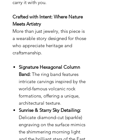
carry it with you.
Crafted with Intent: Where Nature
Meets Artistry
More than just jewelry, this piece is
a wearable story designed for those
who appreciate heritage and
craftsmanship.
Signature Hexagonal Column
Band:
The ring band features
intricate carvings inspired by the
world-famous volcanic rock
formations, offering a unique,
architectural texture.
Sunrise & Starry Sky Detailing:
Delicate diamond-cut (sparkle)
engraving on the surface mimics
the shimmering morning light
and the brilliant stars of the East