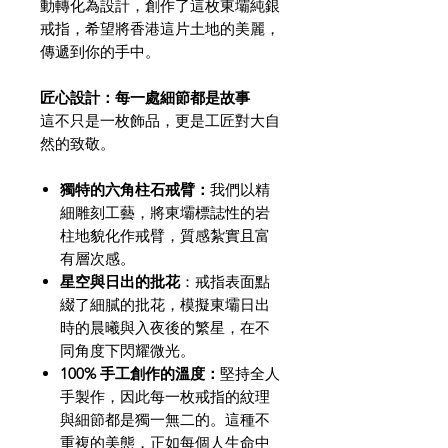
動轉化為設計，創作了這枚東壩純銀
戒指，希望將香港這片土地的美麗，
傳遞到你的手中。
匠心設計：每一處細節都是故事
這不只是一枚飾品，更是工匠對大自
然的致敬。
獨特的六角柱石戒臂：
我們以精
細雕刻工藝，將東壩標誌性的岩
柱地貌化作戒臂，質感紮實且富
有層次感。
星空與日出的批花
：戒指表面點
綴了細膩的批花，模擬東壩日出
時的晨曦與入夜後的繁星，在不
同角度下閃耀微光。
100% 手工創作的溫度：
堅持全人
手製作，因此每一枚戒指的紋理
與細節都是獨一無二的。這種不
重複的美態，正如每個人生命中