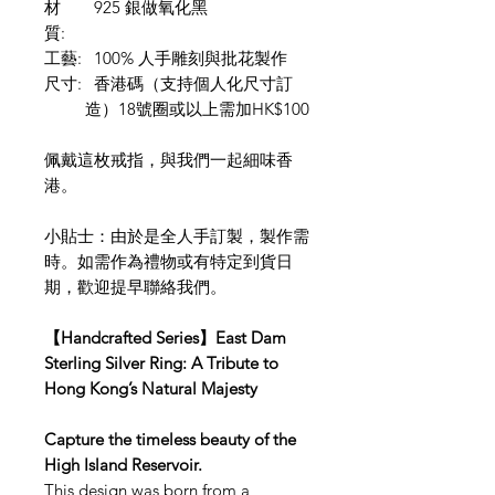
材
925 銀做氧化黑
質:
工藝:
100% 人手雕刻與批花製作
尺寸:
香港碼（支持個人化尺寸訂
造）18號圈或以上需加HK$100
佩戴這枚戒指，與我們一起細味香
港。
小貼士：由於是全人手訂製，製作需
時。如需作為禮物或有特定到貨日
期，歡迎提早聯絡我們。
【Handcrafted Series】East Dam
Sterling Silver Ring: A Tribute to
Hong Kong’s Natural Majesty
Capture the timeless beauty of the
High Island Reservoir.
This design was born from a