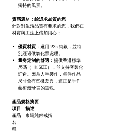
獨特的風景。
質感選材：給追求品質的您
針對對生活品質有要求的您，我們在
材質與工法上倍加用心：
優質材質
：選用 925 純銀，並特
別經過做氧化黑處理。
量身定制的舒適：
提供香港標準
尺碼（HK SIZE），並支持客製化
訂造。因為人手製作，每件作品
尺寸會有些微差異，這正是手作
藝術最珍貴的靈魂。
產品規格摘要
項目
描述
產品
東壩純銀戒指
名
稱: