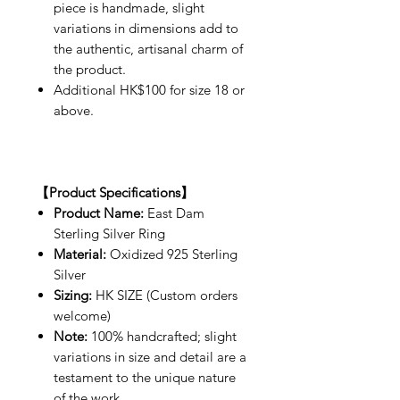
piece is handmade, slight
variations in dimensions add to
the authentic, artisanal charm of
the product.
Additional HK$100 for size 18 or
above.
【Product Specifications】
Product Name:
East Dam
Sterling Silver Ring
Material:
Oxidized 925 Sterling
Silver
Sizing:
HK SIZE (Custom orders
welcome)
Note:
100% handcrafted; slight
variations in size and detail are a
testament to the unique nature
of the work.