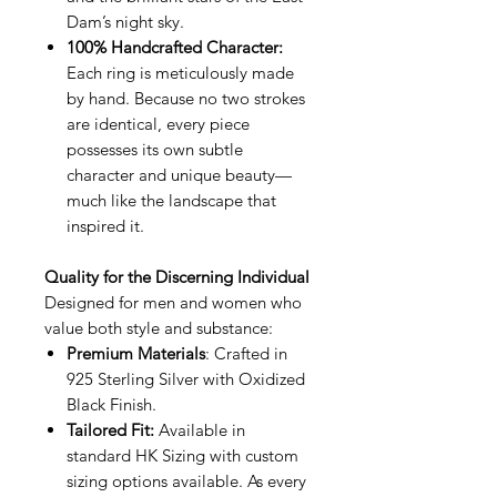
Dam’s night sky.
100% Handcrafted Character:
Each ring is meticulously made
by hand. Because no two strokes
are identical, every piece
possesses its own subtle
character and unique beauty—
much like the landscape that
inspired it.
Quality for the Discerning Individual
Designed for men and women who
value both style and substance:
Premium Materials
: Crafted in
925 Sterling Silver with Oxidized
Black Finish.
Tailored Fit:
Available in
standard HK Sizing with custom
sizing options available. As every