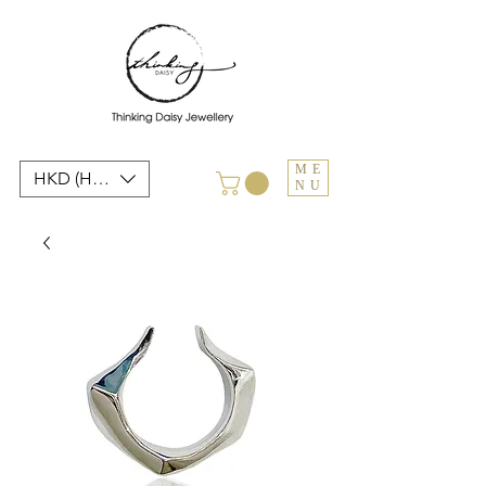
ME
HKD (HK$)
NU