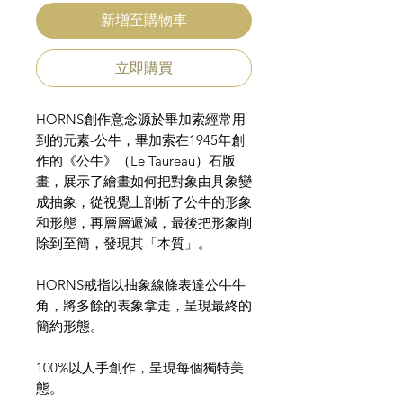
新增至購物車
立即購買
HORNS創作意念源於畢加索經常用
到的元素-公牛，畢加索在1945年創
作的《公牛》（Le Taureau）石版
畫，展示了繪畫如何把對象由具象變
成抽象，從視覺上剖析了公牛的形象
和形態，再層層遞減，最後把形象削
除到至簡，發現其「本質」。
HORNS戒指以抽象線條表達公牛牛
角，將多餘的表象拿走，呈現最終的
簡約形態。
100%以人手創作，呈現每個獨特美
態。