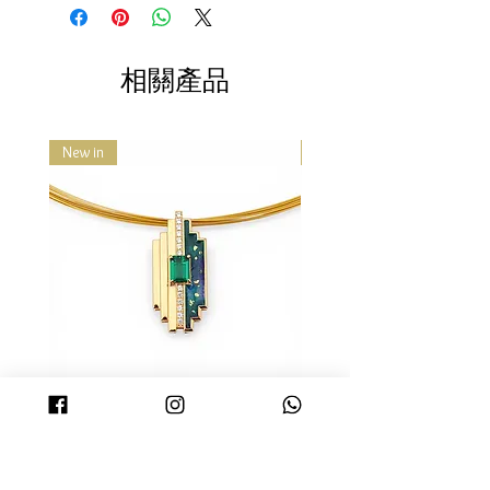
1. Thinking Daisy為一人設計工作室，請
***擦銀布含有銀保養成份不可水洗。
訂單運送時間
14k、9k等，另外還有玫瑰金、香檳金
體諒人力方面的限制，提問皆會儘量於
確認訂單後我們會盡快寄出貨品。
等，都是指電鍍顏色上的區別。通常，
1- 2 個工作日內回覆 (不含例假日)，商
訂單一般會於24小時內交付速遞公
只有電鍍真金，才能達到顏色上的這些
品備貨時間約為2-4個工作日，請您耐
相關產品
司, 大部分訂單會於3至5個工作天內
區別。
心等候，非常謝謝您的體諒！
送抵。
2. 照片皆為實品拍攝，因電腦顯色、拍
順豐速運的送貨時間包括星期一至
攝光線、或個人觀感定義不同，難免有
星期六, 早上9時至晚上6時。但請注
New in
New in
色差問題，商品皆以實品為主。
意, 速遞公司的確實派送時間或會有
3. 礦石、珍珠、貝類和珊瑚等天然素
所不同或隨時更改。另外順豐速運
材，每顆顏色與切磨形狀都不盡相同，
現已提供順豐站, 順便智能櫃及便利
獨一無二的特姓正是天然素材的魅力所
店取件服務, 客戶請使用有效的手提
在。然而同一件商品我們會盡力挑選顏
電話號碼下單, 以方便接收取貨短訊
色及質感相當的天然素材做搭配。
通知。
4.珠寶首飾均為貼身物品，除了新品瑕
運費計算方法
疵、寄錯商品、或運送過程中有損壞
只要你購買產品滿港幣
$500
便可享
者，不接受退換貨。
免費送貨! (只限香港地區)
如購買未滿港幣
$500
, 每單運費以到
付形式收取, 運費收費以順豐速遞為
DECO項鏈 - 金色 | DECO
DECO項鏈 - 黑金色 |
準。(香港地區)
Necklace - Gold
Necklace - Black
如位址為香港非工商地區，每票另
收港幣18元；如為香港偏遠地區，
價格