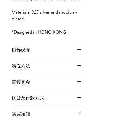
Materials: 925 silver and rhodium-
plated
*Designed in HONG KONG
銀飾保養
●在做家務, 沐浴, 運動, 浸溫泉時請取下,
清洗方法
避免沾染油污, 汗漬, 化學品等污漬。
●盡量避免和其他飾物共同存放, 因各寶
●如果發現銀飾有變黃的跡象，最簡單
石和金屬硬度不同, 會產生摩擦損耗。
電鍍真金
的方法是使用牙膏加點水輕洗表面，
●每次配戴後請以擦銀布或絨布擦拭乾
用軟毛牙刷清潔銀飾品的細縫，然後用
淨，避免讓純銀首飾與濕氣、熱力和液
Thinking Daisy的產品採用真金Micro
擦銀布輕擦其表面，就可以回復亮麗。
體如水、肥皂、潤膚液、香水等直接接
送貨及付款方式
Gold電鍍，首飾表面會有一層真正的黃
●若使用擦銀布能夠恢復約八成的銀白
觸，這些都含有破壞純銀製品的化學成
金。電鍍真金的飾品表面亮度、耐久程
狀況，就無需使用拭銀乳和洗銀水，
為確保產品能安全和順利到達客戶的手
份。
度都更好，同時也更加的環保。電鍍真
因為這些產品都具有一定的腐蝕性，銀
購買須知
上, Thinking Daisy選用
順豐速運
派送所
●如長時間不配戴請放回包裝袋裡共密
金比仿金貴3倍以上，我們希望能提供
飾在使用過這些產品之後，會越發容易
有產品, 客戶目前不能選擇速遞公司, 我
封, 避免接觸空氣導致氧化變黑。
更優質的首飾給大眾。
變黃。
們為或會引起的任何不便致歉。
而電鍍的顏色則分為：24k、18k、