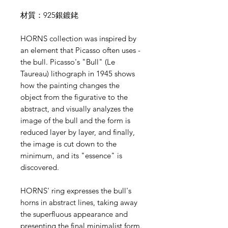
材質：925銀鍍銠
HORNS collection was inspired by
an element that Picasso often uses -
the bull. Picasso's "Bull" (Le
Taureau) lithograph in 1945 shows
how the painting changes the
object from the figurative to the
abstract, and visually analyzes the
image of the bull and the form is
reduced layer by layer, and finally,
the image is cut down to the
minimum, and its "essence" is
discovered.
HORNS' ring expresses the bull's
horns in abstract lines, taking away
the superfluous appearance and
presenting the final minimalist form.