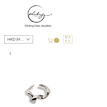
ME
HKD (HK$)
NU