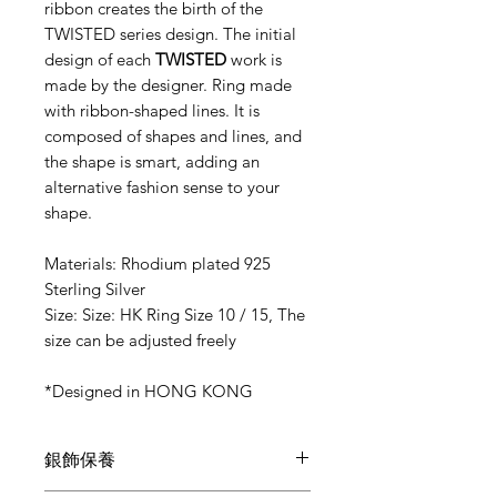
ribbon creates the birth of the
TWISTED series design. The initial
design of each
TWISTED
work is
made by the designer. Ring made
with ribbon-shaped lines. It is
composed of shapes and lines, and
the shape is smart, adding an
alternative fashion sense to your
shape.
Materials: Rhodium plated 925
Sterling Silver
Size: Size: HK Ring Size 10 / 15, The
size can be adjusted freely
*Designed in HONG KONG
銀飾保養