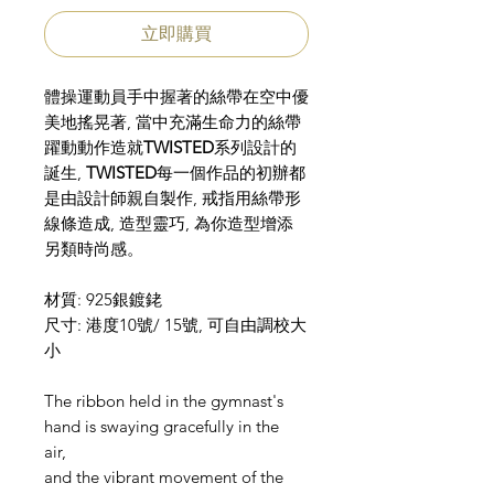
立即購買
體操運動員手中握著的絲帶在空中優
美地搖晃著, 當中充滿生命力的絲帶
躍動動作造就
TWISTED
系列設計的
誕生,
TWISTED
每一個作品的初辦都
是由設計師親自製作, 戒指用絲帶形
線條造成, 造型靈巧, 為你造型增添
另類時尚感。
材質: 925銀鍍銠
尺寸: 港度10號/ 15號, 可自由調校大
小
The ribbon held in the gymnast's
hand is swaying gracefully in the
air,
and the vibrant movement of the