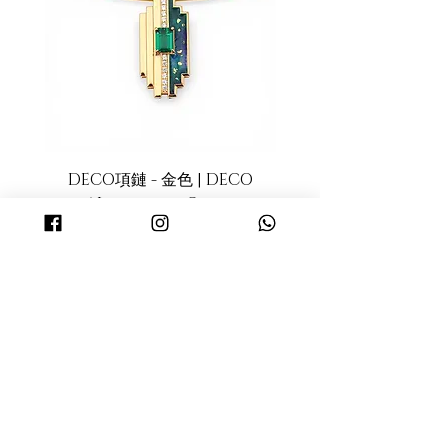
在。然而同一件商品我們會盡力挑選顏
店取件服務, 客戶請使用有效的手提
色及質感相當的天然素材做搭配。
電話號碼下單, 以方便接收取貨短訊
4.珠寶首飾均為貼身物品，除了新品瑕
通知。
疵、寄錯商品、或運送過程中有損壞
運費計算方法
者，不接受退換貨。
只要你購買產品滿港幣
$500
便可享
免費送貨! (只限香港地區)
如購買未滿港幣
$500
, 每單運費以到
付形式收取, 運費收費以順豐速遞為
DECO項鏈 - 金色 | DECO
DECO項鏈 - 黑金色 |
準。(香港地區)
Necklace - Gold
Necklace - Black
如位址為香港非工商地區，每票另
收港幣18元；如為香港偏遠地區，
價格
HK$2,799.00
每票另收港幣30元。如選擇到順豐
服務中心自取貨件，則免收以上附
加費。最終收費以順豐速遞為準。