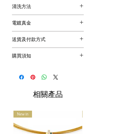
●在做家務, 沐浴, 運動, 浸溫泉時請取下,
清洗方法
避免沾染油污, 汗漬, 化學品等污漬。
●盡量避免和其他飾物共同存放, 因各寶
●如果發現銀飾有變黃的跡象，最簡單
石和金屬硬度不同, 會產生摩擦損耗。
電鍍真金
的方法是使用牙膏加點水輕洗表面，
●每次配戴後請以擦銀布或絨布擦拭乾
用軟毛牙刷清潔銀飾品的細縫，然後用
淨，避免讓純銀首飾與濕氣、熱力和液
Thinking Daisy的產品採用真金Micro
擦銀布輕擦其表面，就可以回復亮麗。
體如水、肥皂、潤膚液、香水等直接接
送貨及付款方式
Gold電鍍，首飾表面會有一層真正的黃
●若使用擦銀布能夠恢復約八成的銀白
觸，這些都含有破壞純銀製品的化學成
金。電鍍真金的飾品表面亮度、耐久程
狀況，就無需使用拭銀乳和洗銀水，
為確保產品能安全和順利到達客戶的手
份。
度都更好，同時也更加的環保。電鍍真
因為這些產品都具有一定的腐蝕性，銀
購買須知
上, Thinking Daisy選用
順豐速運
派送所
●如長時間不配戴請放回包裝袋裡共密
金比仿金貴3倍以上，我們希望能提供
飾在使用過這些產品之後，會越發容易
有產品, 客戶目前不能選擇速遞公司, 我
封, 避免接觸空氣導致氧化變黑。
更優質的首飾給大眾。
1. Thinking Daisy為一人設計工作室，請
變黃。
們為或會引起的任何不便致歉。
而電鍍的顏色則分為：24k、18k、
體諒人力方面的限制，提問皆會儘量於
***擦銀布含有銀保養成份不可水洗。
訂單運送時間
14k、9k等，另外還有玫瑰金、香檳金
1- 2 個工作日內回覆 (不含例假日)，商
確認訂單後我們會盡快寄出貨品。
等，都是指電鍍顏色上的區別。通常，
品備貨時間約為2-4個工作日，請您耐
訂單一般會於24小時內交付速遞公
只有電鍍真金，才能達到顏色上的這些
心等候，非常謝謝您的體諒！
相關產品
司, 大部分訂單會於3至5個工作天內
區別。
2. 照片皆為實品拍攝，因電腦顯色、拍
送抵。
攝光線、或個人觀感定義不同，難免有
順豐速運的送貨時間包括星期一至
色差問題，商品皆以實品為主。
星期六, 早上9時至晚上6時。但請注
New in
New in
3. 礦石、珍珠、貝類和珊瑚等天然素
意, 速遞公司的確實派送時間或會有
材，每顆顏色與切磨形狀都不盡相同，
所不同或隨時更改。另外順豐速運
獨一無二的特姓正是天然素材的魅力所
現已提供順豐站, 順便智能櫃及便利