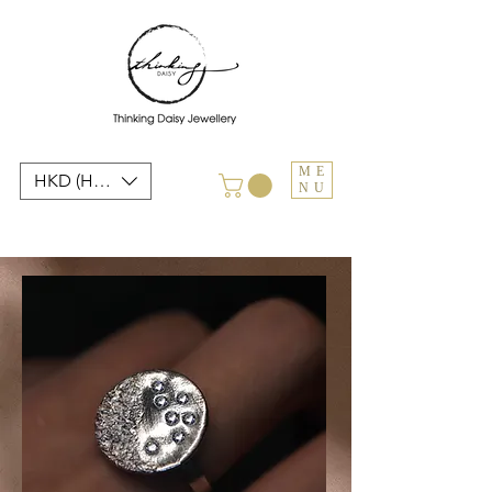
ME
HKD (HK$)
NU