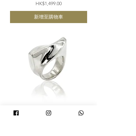
價格
HK$1,499.00
新增至購物車
M+戒指- 銀色 |M+Ring - Silver
價格
HK$2,280.00