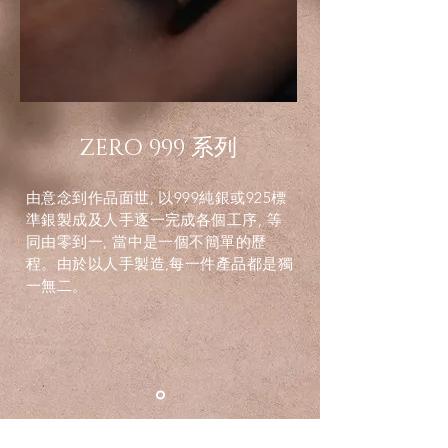
ZERO 999
系列
由意念到作品面世, 以999純銀或925標
準銀製成及人手逐一完成各個工序, 等
同由零到一, 當中是一個不簡單的歷
程。由於以人手製造,每一件產品都是獨
一無二。